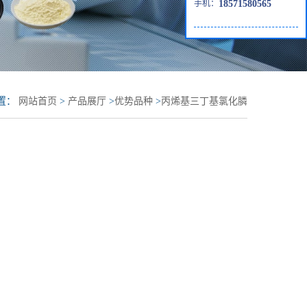
手机：
18571580565
置：
网站首页
>
产品展厅
>
优势品种
>
丙烯基三丁基氯化膦