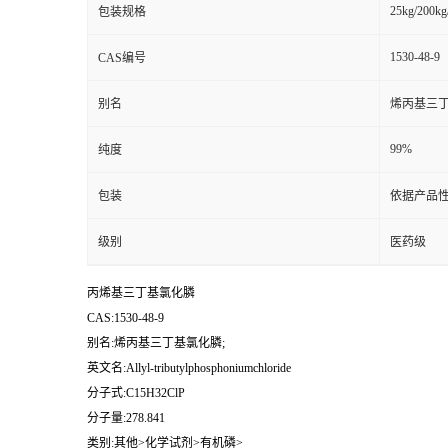
25kg/200kg
包装规格
1530-48-9
CAS编号
别名
烯丙基三丁
99%
纯度
包装
依据产品性
级别
医药级
丙烯基三丁基氯化膦
CAS:1530-48-9
别名:烯丙基三丁基氯化膦;
英文名:Allyl-tributylphosphoniumchloride
分子式:C15H32ClP
分子量:278.841
类别:其他>化学试剂>有机磷>