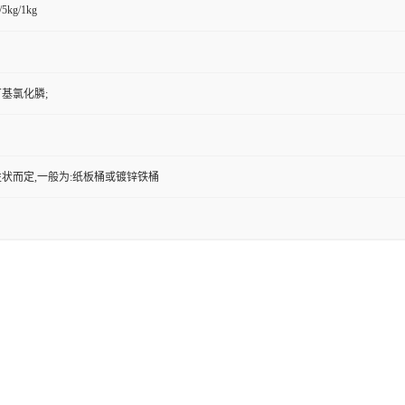
/5kg/1kg
基氯化膦;
状而定,一般为:纸板桶或镀锌铁桶