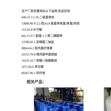
生产厂家优惠供应以下品种,欢迎咨询:
646-25-3 1,10-二氨基癸烷
13080-86-9 2,2-双[4-(4-氨基苯氧基)苯基]丙烷
113-92-8 扑尔敏
842-15-9 7-氨基-1,3-萘二磺酸钾
13708-85-5 亚磷酸二钠盐
9004-64-2 羟丙基纤维素
10152-76-8 烯丙基甲基硫醚
74135-10-7 蔗糖八硫酸酯钠
1071-83-6 草甘膦
60207-90-1 丙环唑
相关产品：