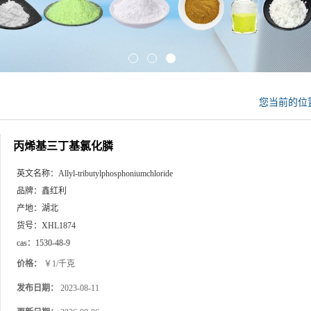
您当前的位
丙烯基三丁基氯化膦
英文名称：
Allyl-tributylphosphoniumchloride
品牌：
鑫红利
产地：
湖北
货号：
XHL1874
cas：
1530-48-9
价格：
￥1/千克
发布日期：
2023-08-11