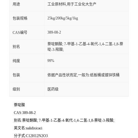
用途
工业原材料,用于工业化大生产
25kg/200kg/5kg/1kg
包装规格
389-08-2
CAS编号
萘啶酮酸; 7-甲基-1-乙基-4-氧代-1,4-二氢-1,8-萘
别名
啶-3-羧酸;
99%
纯度
包装
依据产品性状而定,一般为:纸板桶或镀锌铁桶
级别
医药级
萘啶酸
CAS:389-08-2
别名:萘啶酮酸; 7-甲基-1-乙基-4-氧代-1,4-二氢-1,8-萘啶-3-羧酸;
英文名:nalidixicaci
分子式:C12H12N2O3