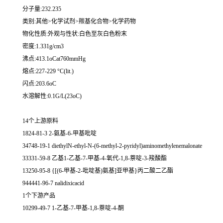
分子量:232.235
类别:其他>化学试剂>羰基化合物>化学药物
物化性质:外观与性状:白色至灰白色粉末
密度:1.331g/cm3
沸点:413.1oCat760mmHg
熔点:227-229 °C(lit.)
闪点:203.6oC
水溶解性:0.1G/L(23oC)
14个上游原料
1824-81-3 2-氨基-6-甲基吡啶
34748-19-1 diethylN-ethyl-N-(6-methyl-2-pyridyl)aminomethylenemalonate
33331-59-8 乙基1-乙基-7-甲基-4-氧代-1,8-萘啶-3-羧酸酯
13250-95-8 {[(6-甲基-2-吡啶基)氨基]亚甲基}丙二酸二乙酯
944441-96-7 nalidixicacid
1个下游产品
10299-49-7 1-乙基-7-甲基-1,8-萘啶-4-酮