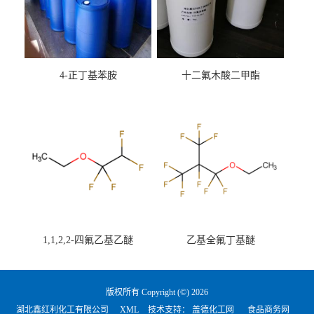
4-正丁基苯胺
十二氟木酸二甲酯
1,1,2,2-四氟乙基乙醚
乙基全氟丁基醚
版权所有 Copyright (©) 2026
湖北鑫红利化工有限公司
XML
技术支持：
盖德化工网
食品商务网