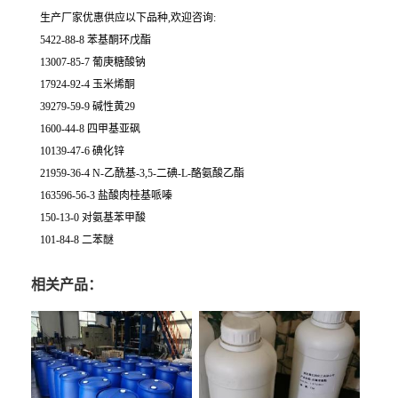
生产厂家优惠供应以下品种,欢迎咨询:
5422-88-8 苯基酮环戊酯
13007-85-7 葡庚糖酸钠
17924-92-4 玉米烯酮
39279-59-9 碱性黄29
1600-44-8 四甲基亚砜
10139-47-6 碘化锌
21959-36-4 N-乙酰基-3,5-二碘-L-酪氨酸乙酯
163596-56-3 盐酸肉桂基哌嗪
150-13-0 对氨基苯甲酸
101-84-8 二苯醚
相关产品：