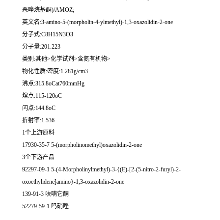
恶唑烷基酮)/AMOZ;
英文名:3-amino-5-(morpholin-4-ylmethyl)-1,3-oxazolidin-2-one
分子式:C8H15N3O3
分子量:201.223
类别:其他>化学试剂>含氮有机物>
物化性质:密度:1.281g/cm3
沸点:315.8oCat760mmHg
熔点:115-120oC
闪点:144.8oC
折射率:1.536
1个上游原料
17930-35-7 5-(morpholinomethyl)oxazolidin-2-one
3个下游产品
92297-09-1 5-(4-Morpholinylmethyl)-3-{(E)-[2-(5-nitro-2-furyl)-2-
oxoethylidene]amino}-1,3-oxazolidin-2-one
139-91-3 呋喃它酮
52279-59-1 吗硝唑