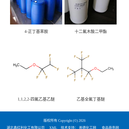
4-正丁基苯胺
十二氟木酸二甲酯
1,1,2,2-四氟乙基乙醚
乙基全氟丁基醚
版权所有 Copyright (©) 2026
湖北鑫红利化工有限公司
XML
技术支持：
盖德化工网
食品商务网