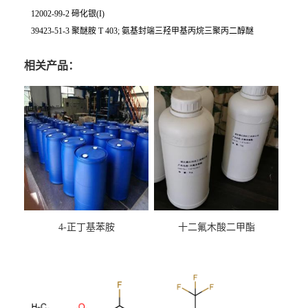
12002-99-2 碲化银(I)
39423-51-3 聚醚胺 T 403; 氨基封端三羟甲基丙烷三聚丙二醇醚
相关产品：
4-正丁基苯胺
十二氟木酸二甲酯