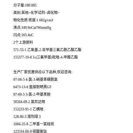
分子量:180.085
类别:其他>化学试剂>卤化物>
物化性质:密度:1.682g/cm3
沸点:349.9oCat760mmHg
闪点:165.4oC
2个上游原料
571-55-1 乙氧基-2-亚甲基三氟乙酰乙酸乙酯
155377-19-8 3-(三氟甲基)吡唑-4-甲酸乙酯
生产厂家优惠供应以下品种,欢迎咨询:
97-08-5 4-氯-3-硝基苯磺酰氯
6473-13-8 直接耐晒黑GF
87-60-5 3-氯-2-甲基苯胺
50264-69-2 氯尼达明
153233-91-1 乙螨唑
128-80-3 溶剂绿 3
1066-35-9 二甲基一氯硅烷
123334-00-9 硫酸氧钛