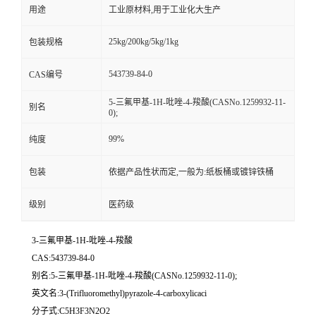
用途
工业原材料,用于工业化大生产
25kg/200kg/5kg/1kg
包装规格
543739-84-0
CAS编号
5-三氟甲基-1H-吡唑-4-羧酸(CASNo.1259932-11-
别名
0);
99%
纯度
包装
依据产品性状而定,一般为:纸板桶或镀锌铁桶
级别
医药级
3-三氟甲基-1H-吡唑-4-羧酸
CAS:543739-84-0
别名:5-三氟甲基-1H-吡唑-4-羧酸(CASNo.1259932-11-0);
英文名:3-(Trifluoromethyl)pyrazole-4-carboxylicaci
分子式:C5H3F3N2O2