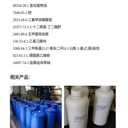
68334-28-1 氢化植物油
7440-05-3 钯
2923-28-6 三氟甲烷磺酸银
25377-73-5 2-十二烯基-丁二酸酐
2403-89-6 五甲基哌啶醇
136-53-8 2-乙基己酸锌
3388-04-3 三甲氧基[2-(7-氧杂二环[4.1.0]庚-3-基)乙基]硅烷
923-61-5 L-磷脂酰乙醇胺
24697-74-3 盐酸益母草碱
相关产品：