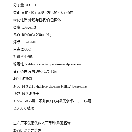
分子量:313.781
类别:其他>化学试剂>卤化物>化学药物
物化性质:外观与性状:白色固体
密度:1.37g/cm3
沸点:469.9oCat760mmHg
熔点:175-1760C
闪点:238oC
折射率:1.685
稳定性:Stableatnormaltemperaturesandpressures.
储存条件:库房通风低温干燥
4个上游原料
3455-14-9 2,11-dichloro-dibenzo[b,f][1,4]oxazepine
1977-10-2 洛沙平
3158-91-6 2-氯二苯并[b,f][1,4]氧氮杂卓-11(10H)-酮
110-85-0 哌嗪
生产厂家优惠供应以下品种,欢迎咨询:
25339-17-7 异癸醇