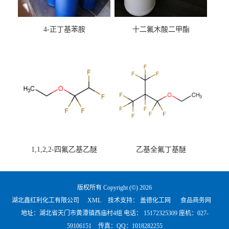
4-正丁基苯胺
十二氟木酸二甲酯
1,1,2,2-四氟乙基乙醚
乙基全氟丁基醚
版权所有 Copyright (©) 2026
湖北鑫红利化工有限公司
XML
技术支持：
盖德化工网
食品商务网
地址：湖北省天门市黄潭镇西庙村4组 电话：
15172325309 座机：027-
59106151
传真：QQ：1018282255