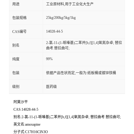
用途
工业原材料,用于工业化大生产
25kg/200kg/5kg/1kg
包装规格
14028-44-5
CAS编号
2-氯-11-(1-哌嗪基)二苯并[b,f][1,4]氧氮杂卓; 替拉
别名
曲考.替拉曲可;
99%
纯度
包装
依据产品性状而定,一般为:纸板桶或镀锌铁桶
级别
医药级
阿莫沙平
CAS:14028-44-5
别名:2-氯-11-(1-哌嗪基)二苯并[b,f][1,4]氧氮杂卓; 替拉曲考.替拉曲可;
英文名:amoxapine
分子式:C17H16ClN3O