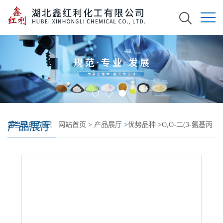
产品展厅
您当前的位置：
网站首页
>
产品展厅
>
优势品种
>
O,O-二(3-氨基丙
基)聚乙二醇