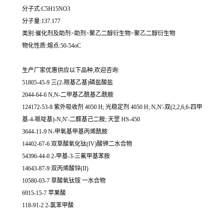
分子式:C5H15NO3
分子量:137.177
类别:催化剂及助剂>助剂>聚乙二醇衍生物>聚乙二醇衍生物
物化性质:熔点:50-54oC
生产厂家优惠供应以下品种,欢迎咨询:
51805-45-9 三(2-羰基乙基)磷盐酸盐
2044-64-6 N,N-二甲基乙酰基乙酰胺
124172-53-8 紫外吸收剂 4050 H; 光稳定剂 4050 H; N,N'-双(2,2,6,6-四甲
基-4-哌啶基)-N,N'-二醛基己二胺; 天罡 HS-450
3644-11-9 N-甲氧基甲基丙烯酰胺
14402-67-6 双草酸氧化钛(IV)酸钾二水合物
54396-44-0 2-甲基-3-三氟甲基苯胺
14643-87-9 双丙烯酸锌(II)
10580-03-7 草酸氧钛铵 一水合物
6915-15-7 苹果酸
118-91-2 2-氯苯甲酸