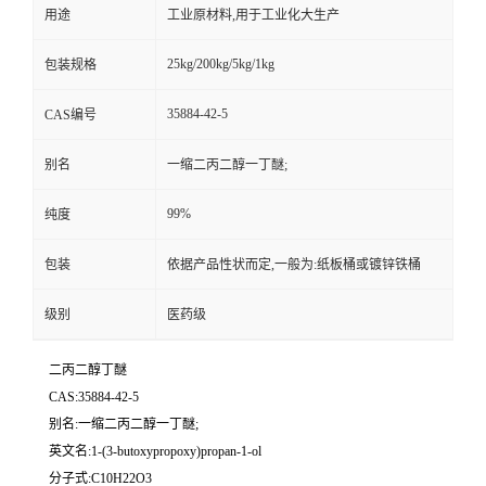
用途
工业原材料,用于工业化大生产
25kg/200kg/5kg/1kg
包装规格
35884-42-5
CAS编号
别名
一缩二丙二醇一丁醚;
99%
纯度
包装
依据产品性状而定,一般为:纸板桶或镀锌铁桶
级别
医药级
二丙二醇丁醚
CAS:35884-42-5
别名:一缩二丙二醇一丁醚;
英文名:1-(3-butoxypropoxy)propan-1-ol
分子式:C10H22O3