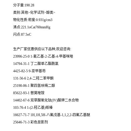
分子量:190.28
类别:其他>化学试剂>醇类>
物化性质:密度:0.931g/cm3
沸点:221.1oCat760mmHg
闪点:87.5oC
生产厂家优惠供应以下品种,欢迎咨询:
23996-25-0 1-氰乙基-2-乙基-4-甲基咪唑
14794-31-1 丁二酸单乙酯酰氯
4425-82-5 9-亚甲基芴
131-56-6 2,4-二羟二苯甲酮
25190-06-1 聚四氢呋喃二醇
85622-93-1 替莫唑铵
14402-67-6 双草酸氧化钛(IV)酸钾二水合物
103-76-4 1-(2-羟乙基)哌嗪
16627-71-7 1H,1H,5H-八氟戊基-1,1,2,2-四氟乙基醚
25646-71-3 彩色显影剂