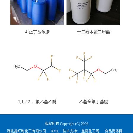
4-正丁基苯胺
十二氟木酸二甲酯
1,1,2,2-四氟乙基乙醚
乙基全氟丁基醚
版权所有 Copyright (©) 2026
湖北鑫红利化工有限公司
XML
技术支持：
盖德化工网
食品商务网