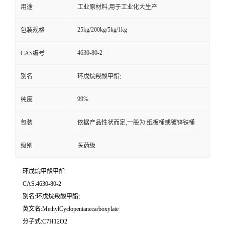
用途
工业原材料,用于工业化大生产
25kg/200kg/5kg/1kg
包装规格
4630-80-2
CAS编号
别名
环戊烷羧酸甲酯;
99%
纯度
包装
依据产品性状而定,一般为:纸板桶或镀锌铁桶
级别
医药级
环戊烷甲酸甲酯
CAS:4630-80-2
别名:环戊烷羧酸甲酯;
英文名:MethylCyclopentanecarboxylate
分子式:C7H12O2