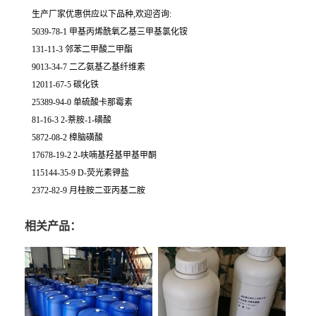
生产厂家优惠供应以下品种,欢迎咨询:
5039-78-1 甲基丙烯酰氧乙基三甲基氯化铵
131-11-3 邻苯二甲酸二甲酯
9013-34-7 二乙氨基乙基纤维素
12011-67-5 碳化铁
25389-94-0 单硫酸卡那霉素
81-16-3 2-萘胺-1-磺酸
5872-08-2 樟脑磺酸
17678-19-2 2-呋喃基羟基甲基甲酮
115144-35-9 D-荧光素钾盐
2372-82-9 月桂胺二亚丙基二胺
相关产品：