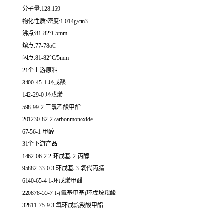
分子量:128.169
物化性质:密度:1.014g/cm3
沸点:81-82°C5mm
熔点:77-78oC
闪点:81-82°C/5mm
21个上游原料
3400-45-1 环戊酸
142-29-0 环戊烯
598-99-2 三氯乙酸甲酯
201230-82-2 carbonmonoxide
67-56-1 甲醇
31个下游产品
1462-06-2 2-环戊基-2-丙醇
95882-33-0 3-环戊基-3-氧代丙腈
6140-65-4 1-环戊烯甲醛
220878-55-7 1-(氰基甲基)环戊烷羧酸
32811-75-9 3-氧环戊烷羧酸甲酯