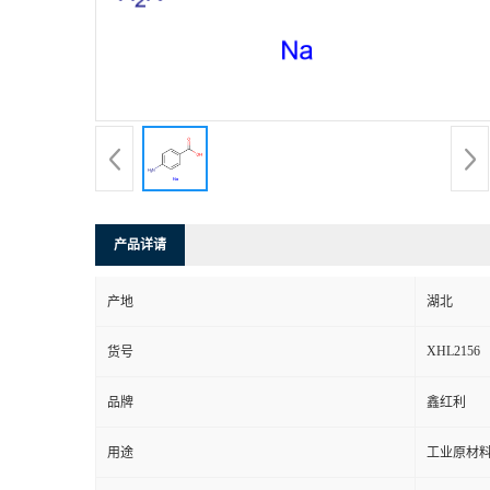
产品详请
产地
湖北
XHL2156
货号
品牌
鑫红利
用途
工业原材料