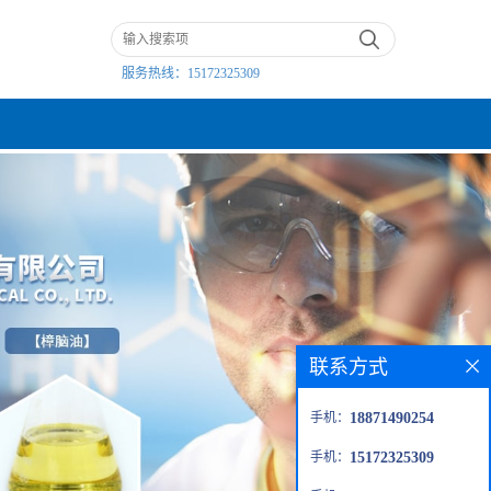
服务热线：
15172325309
联系方式
手机：
18871490254
手机：
15172325309