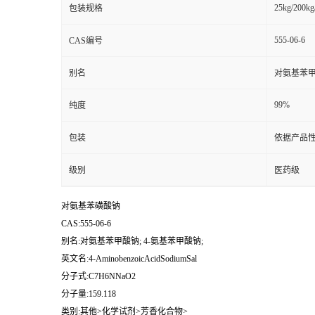
25kg/200kg
包装规格
555-06-6
CAS编号
别名
对氨基苯甲
99%
纯度
包装
依据产品性
级别
医药级
对氨基苯磺酸钠
CAS:555-06-6
别名:对氨基苯甲酸钠; 4-氨基苯甲酸钠;
英文名:4-AminobenzoicAcidSodiumSal
分子式:C7H6NNaO2
分子量:159.118
类别:其他>化学试剂>芳香化合物>