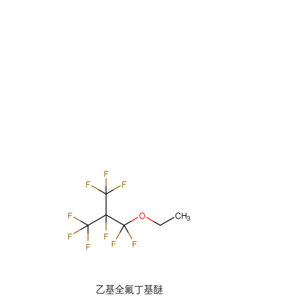
乙基全氟丁基醚