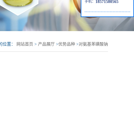
手机：
18571580565
的位置：
网站首页
>
产品展厅
>
优势品种
>
对氨基苯磺酸钠