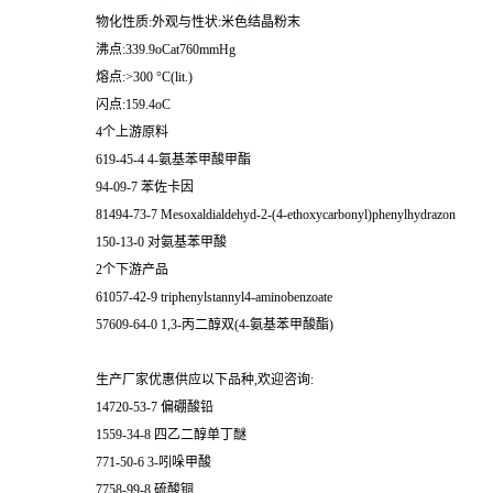
物化性质:外观与性状:米色结晶粉末
沸点:339.9oCat760mmHg
熔点:>300 °C(lit.)
闪点:159.4oC
4个上游原料
619-45-4 4-氨基苯甲酸甲酯
94-09-7 苯佐卡因
81494-73-7 Mesoxaldialdehyd-2-(4-ethoxycarbonyl)phenylhydrazon
150-13-0 对氨基苯甲酸
2个下游产品
61057-42-9 triphenylstannyl4-aminobenzoate
57609-64-0 1,3-丙二醇双(4-氨基苯甲酸酯)
生产厂家优惠供应以下品种,欢迎咨询:
14720-53-7 偏硼酸铅
1559-34-8 四乙二醇单丁醚
771-50-6 3-吲哚甲酸
7758-99-8 硫酸铜