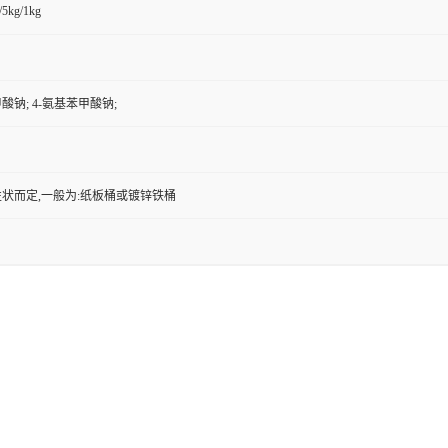
/5kg/1kg
酸钠; 4-氨基苯甲酸钠;
状而定,一般为:纸板桶或镀锌铁桶