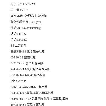
分子式:C6H5ClN2O
分子量:156.57
类别:其他>化学试剂>卤化物>
物化性质:密度:1.381g/cm3
沸点:298.1oCat760mmHg
熔点:148-152
闪点:134.1oC
8个上游原料
19235-89-3 4-氯-2-氰基吡啶
636-80-6 2-羧酸吡啶
5470-22-4 4-氯-2-吡啶甲酸
24484-93-3 4-氯吡啶-2-甲酸甲酯
53750-66-6 4-氯-吡啶-2-酰氯
9个下游产品
320-51-4 2-氯-5-氨基三氟甲苯
24484-96-6 2-氨基-4-氯-5-硝基吡啶
284462-80-2 4-(2-氨基甲酰-吡啶-4-基氧基)苯胺
19798-80-2 2-氨基-4-氯吡啶