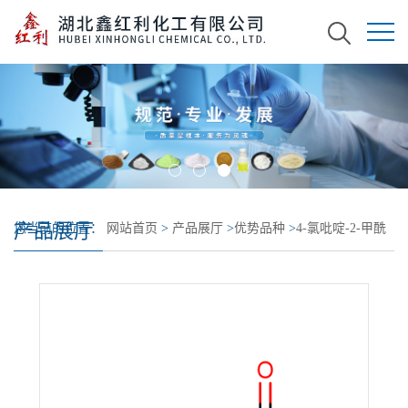
产品展厅
您当前的位置：
网站首页
>
产品展厅
>
优势品种
>
4-氯吡啶-2-甲酰
胺