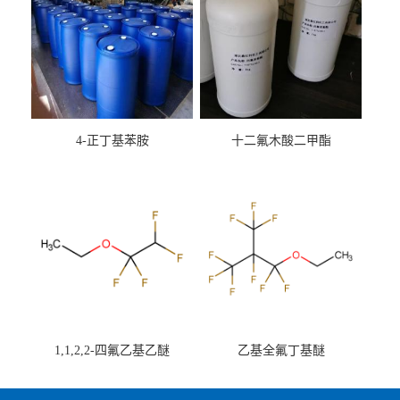
4-正丁基苯胺
十二氟木酸二甲酯
1,1,2,2-四氟乙基乙醚
乙基全氟丁基醚