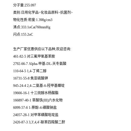
分子量:255.097
类别:日用化学品>化妆品原料>抗菌剂>
物化性质:密度:1.398g/cm3
沸点:333.1oCat760mmHg
闪点:155.2oC
生产厂家优惠供应以下品种,欢迎咨询:
461-82-5 对三氟甲氧基苯胺
2792-66-7 Alpha-甲基-DL-天冬氨酸
110-64-5 1,4-丁烯二醇
16731-55-8 焦亚硫酸钾
945-24-4 2,4-二氨基-6-羟甲基蝶啶
19666-16-1 十三烷醇水杨酸酯
166897-40-1 草酸铁(III)六水化物
6099-57-6 1-萘酚-4-磺酸钠盐
24057-28-1 对甲苯磺酸吡啶盐
2420-87-3 3,3',4,4'-联苯四羧酸二酐