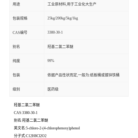
用途
工业原材料,用于工业化大生产
25kg/200kg/5kg/1kg
包装规格
3380-30-1
CAS编号
别名
羟基二氯二苯醚
99%
纯度
包装
依据产品性状而定,一般为:纸板桶或镀锌铁桶
级别
医药级
羟基二氯二苯醚
CAS:3380-30-1
别名:羟基二氯二苯醚
英文名:5-chloro-2-(4-chlorophenoxy)phenol
分子式:C12H8Cl2O2