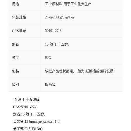
用途
工业原材料,用于工业化大生产
25kg/200kg/5kg/1kg
包装规格
59101-27-8
CAS编号
别名
15-溴-1-十五醇;
99%
纯度
包装
依据产品性状而定,一般为:纸板桶或镀锌铁桶
级别
医药级
15-溴-1-十五烷醇
CAS:59101-27-8
别名:15-溴-1-十五醇;
英文名:15-bromopentadecan-1-ol
分子式:C15H31BrO