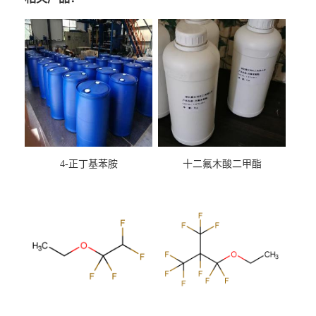
4-正丁基苯胺
十二氟木酸二甲酯