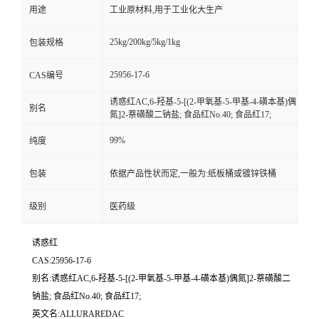
用途
工业原材料,用于工业化大生产
25kg/200kg/5kg/1kg
包装规格
25956-17-6
CAS编号
诱惑红AC,6-羟基-5-[(2-甲氧基-5-甲基-4-磺本基)偶
别名
氮]2-萘磺酸二钠盐; 食品红No.40; 食品红17;
99%
纯度
包装
依据产品性状而定,一般为:纸板桶或镀锌铁桶
级别
医药级
诱惑红
CAS:25956-17-6
别名:诱惑红AC,6-羟基-5-[(2-甲氧基-5-甲基-4-磺本基)偶氮]2-萘磺酸二
钠盐; 食品红No.40; 食品红17;
英文名:ALLURAREDAC