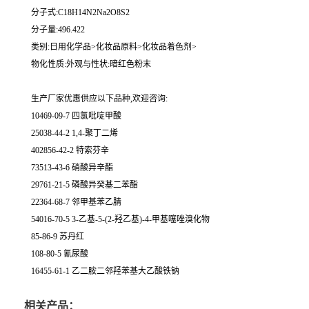
分子式:C18H14N2Na2O8S2
分子量:496.422
类别:日用化学品>化妆品原料>化妆品着色剂>
物化性质:外观与性状:暗红色粉末
生产厂家优惠供应以下品种,欢迎咨询:
10469-09-7 四氯吡啶甲酸
25038-44-2 1,4-聚丁二烯
402856-42-2 特索芬辛
73513-43-6 硝酸异辛酯
29761-21-5 磷酸异癸基二苯酯
22364-68-7 邻甲基苯乙腈
54016-70-5 3-乙基-5-(2-羟乙基)-4-甲基噻唑溴化物
85-86-9 苏丹红
108-80-5 氰尿酸
16455-61-1 乙二胺二邻羟苯基大乙酸铁钠
相关产品：