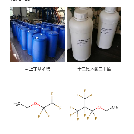
4-正丁基苯胺
十二氟木酸二甲酯