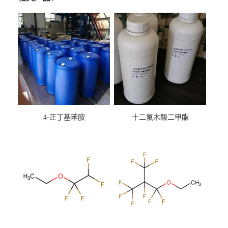
4-正丁基苯胺
十二氟木酸二甲酯