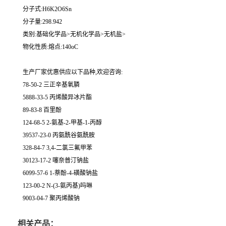
分子式:H6K2O6Sn
分子量:298.942
类别:基础化学品>无机化学品>无机盐>
物化性质:熔点:140oC
生产厂家优惠供应以下品种,欢迎咨询:
78-50-2 三正辛基氧膦
5888-33-5 丙烯酸异冰片酯
89-83-8 百里酚
124-68-5 2-氨基-2-甲基-1-丙醇
39537-23-0 丙氨酰谷氨酰胺
328-84-7 3,4-二氯三氟甲苯
30123-17-2 噻奈普汀钠盐
6099-57-6 1-萘酚-4-磺酸钠盐
123-00-2 N-(3-氨丙基)吗啉
9003-04-7 聚丙烯酸钠
相关产品：