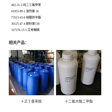
402-31-3 间二三氟甲苯
61951-89-1 溶剂紫 36
73513-43-6 硝酸异辛酯
30125-47-4 颜料黄138
337376-15-5 艾考糊精
相关产品：
4-正丁基苯胺
十二氟木酸二甲酯