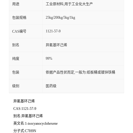
用途
工业原材料,用于工业化大生产
25kg/200kg/5kg/1kg
包装规格
1121-57-9
CAS编号
别名
异氰基环己烯
99%
纯度
包装
依据产品性状而定,一般为:纸板桶或镀锌铁桶
级别
医药级
异氰基环己烯
CAS:1121-57-9
别名:异氰基环己烯
英文名:1-isocyanocyclohexene
分子式:C7H9N