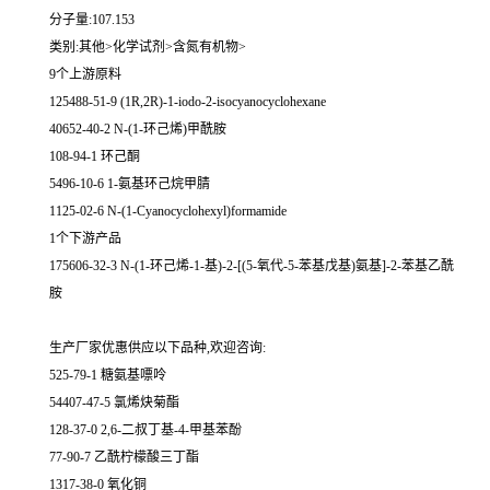
分子量:107.153
类别:其他>化学试剂>含氮有机物>
9个上游原料
125488-51-9 (1R,2R)-1-iodo-2-isocyanocyclohexane
40652-40-2 N-(1-环己烯)甲酰胺
108-94-1 环己酮
5496-10-6 1-氨基环己烷甲腈
1125-02-6 N-(1-Cyanocyclohexyl)formamide
1个下游产品
175606-32-3 N-(1-环己烯-1-基)-2-[(5-氧代-5-苯基戊基)氨基]-2-苯基乙酰
胺
生产厂家优惠供应以下品种,欢迎咨询:
525-79-1 糖氨基嘌呤
54407-47-5 氯烯炔菊酯
128-37-0 2,6-二叔丁基-4-甲基苯酚
77-90-7 乙酰柠檬酸三丁酯
1317-38-0 氧化铜