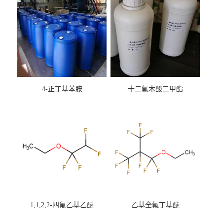
4-正丁基苯胺
十二氟木酸二甲酯
1,1,2,2-四氟乙基乙醚
乙基全氟丁基醚