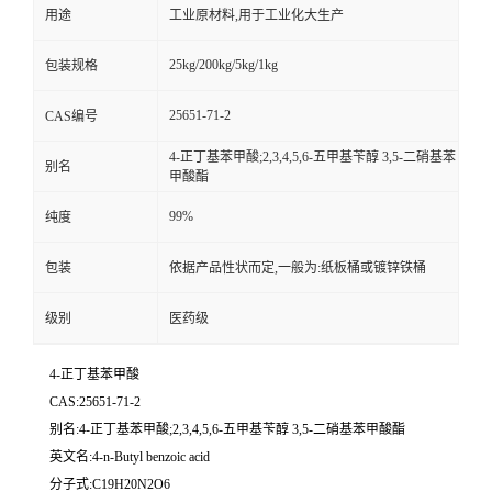
用途
工业原材料,用于工业化大生产
25kg/200kg/5kg/1kg
包装规格
25651-71-2
CAS编号
4-正丁基苯甲酸;2,3,4,5,6-五甲基苄醇 3,5-二硝基苯
别名
甲酸酯
99%
纯度
包装
依据产品性状而定,一般为:纸板桶或镀锌铁桶
级别
医药级
4-正丁基苯甲酸
CAS:25651-71-2
别名:4-正丁基苯甲酸;2,3,4,5,6-五甲基苄醇 3,5-二硝基苯甲酸酯
英文名:4-n-Butyl benzoic acid
分子式:C19H20N2O6