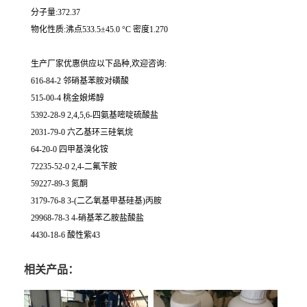
分子量:372.37
物化性质:沸点533.5±45.0 °C 密度1.270
生产厂家优惠供应以下品种,欢迎咨询:
616-84-2 邻硝基苯胺对磺酸
515-00-4 桃金娘烯醇
5392-28-9 2,4,5,6-四氨基嘧啶硫酸盐
2031-79-0 六乙基环三硅氧烷
64-20-0 四甲基溴化铵
72235-52-0 2,4-二氟苄胺
59227-89-3 氮酮
3179-76-8 3-(二乙氧基甲基硅基)丙胺
29968-78-3 4-硝基苯乙胺盐酸盐
4430-18-6 酸性紫43
相关产品：