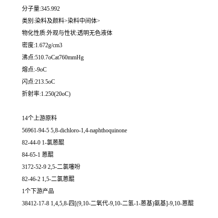
分子量:345.992
类别:染料及颜料>染料中间体>
物化性质:外观与性状:透明无色液体
密度:1.672g/cm3
沸点:510.7oCat760mmHg
熔点:-9oC
闪点:213.5oC
折射率:1.250(20oC)
14个上游原料
56961-94-5 5,8-dichloro-1,4-naphthoquinone
82-44-0 1-氯蒽醌
84-65-1 蒽醌
3172-52-9 2,5-二氯噻吩
82-46-2 1,5-二氯蒽醌
1个下游产品
38412-17-8 1,4,5,8-四[(9,10-二氧代-9,10-二氢-1-蒽基)氨基]-9,10-蒽醌