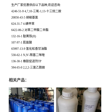
生产厂家优惠供应以下品种,欢迎咨询:
4246-51-9 4,7,10-三氧-1,13-十三烷二胺
20850-43-5 胡椒基氯
624-31-7 4-碘甲苯
6422-86-2 对苯二甲酸二辛酯
132-16-1 酞菁铁(II)
107-97-1 肌氨酸
65997-13-9 氢化松香甘油酯
530-62-1 N,N'-羰基二咪唑
136-30-1 橡胶促进剂TP
594-65-0 2,2,2-三氯乙酰胺
相关产品：