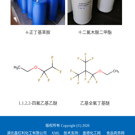
4-正丁基苯胺
十二氟木酸二甲酯
1,1,2,2-四氟乙基乙醚
乙基全氟丁基醚
版权所有 Copyright (©) 2026
湖北鑫红利化工有限公司
XML
技术支持：
盖德化工网
食品商务网