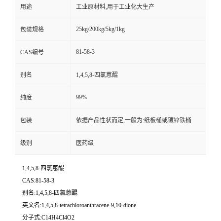
用途
工业原材料,用于工业化大生产
25kg/200kg/5kg/1kg
包装规格
81-58-3
CAS编号
别名
1,4,5,8-四氯蒽醌
99%
纯度
包装
依据产品性状而定,一般为:纸板桶或镀锌铁桶
级别
医药级
1,4,5,8-四氯蒽醌
CAS:81-58-3
别名:1,4,5,8-四氯蒽醌
英文名:1,4,5,8-tetrachloroanthracene-9,10-dione
分子式:C14H4Cl4O2