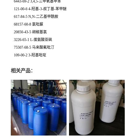
6443-69-2 3,4,5-三甲氧基甲苯
121-00-6 4-羟基-3-叔丁基-苯甲醚
617-84-5 N,N-二乙基甲酰胺
68157-60-8 氯吡脲
20850-43-5 胡椒基氯
3226-65-1 L-蛋氨酸亚砜
75507-68-5 马来酸氟吡汀
109-00-2 3-羟基吡啶
相关产品：