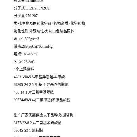
英文名:leflunomide
分子式:C12H9F3N2O2
分子量:270.207
类别:生物及医药化学品>药物杂质>化学药物
物化性质:外观与性状:灰白色结晶固体
密度:1.392g/cm3
沸点:289.3oCat760mmHg
熔点:163-168°C
闪点:128.8oC
4个上游原料
42831-50-5 5-甲基异恶唑-4-甲酸
67305-24-2 5-甲基-4-异恶唑羰酰氯
455-14-1 对三氟甲基苯胺
90774-69-9 4-(三氟甲基)苯胺盐酸盐
生产厂家优惠供应以下品种,欢迎咨询:
3177-22-8 2,4-二氨基苯磺酸钠
52645-53-1 氯菊酯