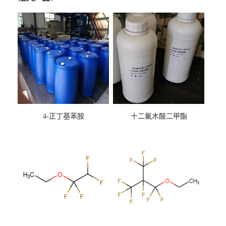
4-正丁基苯胺
十二氟木酸二甲酯