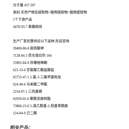
分子量:437.507
类别:天然产物及提取物>植物提取物>植物提取物
1个下游产品
4478-93-7 莱菔硫烷
生产厂家优惠供应以下品种,欢迎咨询:
39469-86-8 高铁酸钾
7128-64-5 荧光增白剂 184
55965-84-9 异噻唑啉酮
623-33-6 甘氨酸乙酯盐酸盐
65753-47-1 2-氯-3-三氟甲基吡啶
624-48-6 马来酸二甲酯
2234-97-1 三丙基磷
62929-02-6 聚酰亚胺树脂
73866-23-6 5-溴乙酰基-2-羟基苯酰胺
124-04-9 己二酸
相关产品：