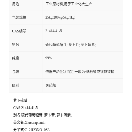
用途
工业原材料,用于工业化大生产
25kg/200kg/5kg/1kg
包装规格
21414-41-5
CAS编号
别名
硫代葡萄糖苷; 萝卜苷; 萝卜硫素;
99%
纯度
包装
依据产品性状而定,一般为:纸板桶或镀锌铁桶
级别
医药级
萝卜硫苷
CAS:21414-41-5
别名:硫代葡萄糖苷; 萝卜苷; 萝卜硫素;
英文名:Glucoraphanin
分子式:C12H23NO10S3