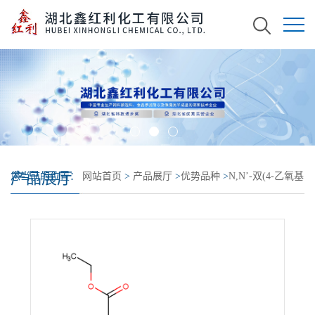
产品展厅
您当前的位置：
网站首页
>
产品展厅
>
优势品种
>
N,N’-双(4-乙氧基
羰基苯基)-N’-苄基甲脒