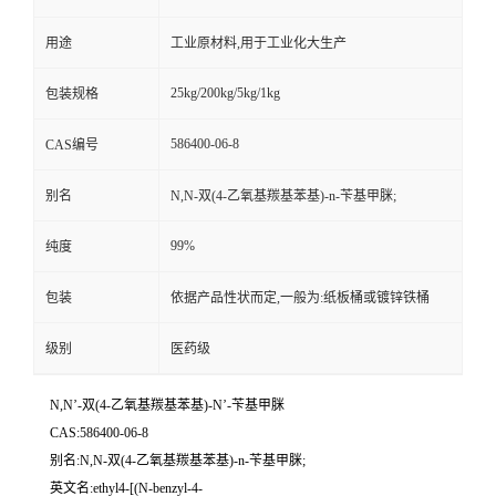
用途
工业原材料,用于工业化大生产
25kg/200kg/5kg/1kg
包装规格
586400-06-8
CAS编号
别名
N,N-双(4-乙氧基羰基苯基)-n-苄基甲脒;
99%
纯度
包装
依据产品性状而定,一般为:纸板桶或镀锌铁桶
级别
医药级
N,N’-双(4-乙氧基羰基苯基)-N’-苄基甲脒
CAS:586400-06-8
别名:N,N-双(4-乙氧基羰基苯基)-n-苄基甲脒;
英文名:ethyl4-[(N-benzyl-4-