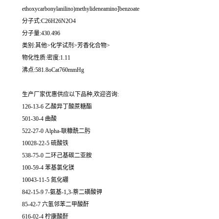
ethoxycarbonylanilino)methylideneamino]benzoate
分子式:C26H26N2O4
分子量:430.496
类别:其他>化学试剂>芳香化合物>
物化性质:密度:1.11
沸点:581.8oCat760mmHg
生产厂家优惠供应以下品种,欢迎咨询:
126-13-6 乙酸异丁酸蔗糖酯
501-30-4 曲酸
522-27-0 Alpha-联糠酰二肟
10028-22-5 硫酸铁
538-75-0 二环己基碳二亚胺
100-59-4 苯基氯化镁
10043-11-5 氮化硼
842-15-9 7-氨基-1,3-萘二磺酸钾
85-42-7 六氢邻苯二甲酸酐
616-02-4 柠康酸酐