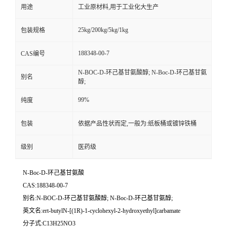
用途
工业原材料,用于工业化大生产
25kg/200kg/5kg/1kg
包装规格
188348-00-7
CAS编号
N-BOC-D-环己基甘氨酸醇; N-Boc-D-环己基甘氨
别名
醇;
99%
纯度
包装
依据产品性状而定,一般为:纸板桶或镀锌铁桶
级别
医药级
N-Boc-D-环己基甘氨酸
CAS:188348-00-7
别名:N-BOC-D-环己基甘氨酸醇; N-Boc-D-环己基甘氨醇;
英文名:ert-butylN-[(1R)-1-cyclohexyl-2-hydroxyethyl]carbamate
分子式:C13H25NO3