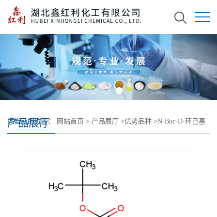
产品展厅
您当前的位置：
网站首页
>
产品展厅
>
优势品种
>
N-Boc-D-环己基
甘氨酸