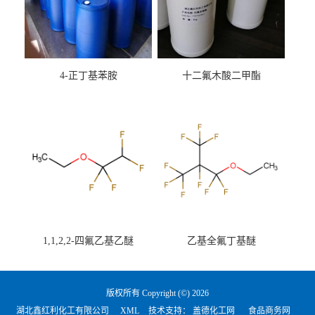
4-正丁基苯胺
十二氟木酸二甲酯
1,1,2,2-四氟乙基乙醚
乙基全氟丁基醚
版权所有 Copyright (©) 2026
湖北鑫红利化工有限公司
XML
技术支持：
盖德化工网
食品商务网