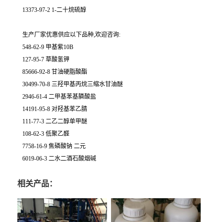
13373-97-2 1-二十烷硫醇
生产厂家优惠供应以下品种,欢迎咨询:
548-62-9 甲基紫10B
127-95-7 草酸氢钾
85666-92-8 甘油硬脂酸酯
30499-70-8 三羟甲基丙烷三缩水甘油醚
2946-61-4 二甲基苯基膦酸盐
14191-95-8 对羟基苯乙腈
111-77-3 二乙二醇单甲醚
108-62-3 低聚乙醛
7758-16-9 焦磷酸钠 二元
6019-06-3 二水二酒石酸烟碱
相关产品：