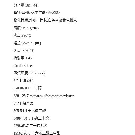
分子量:361.444
类别:其他>化学试剂>卤化物>
物化性质:外观与性状:白色至淡黄色粉末
密度:0.971g/cm3
沸点:386°C
熔点:36-39 °C(lit.)
闪点:>230 °F
折射率:1.463
Combustible.
蒸汽密度:12.5(vsair)
2个上游原料
629-96-9 1-二十醇
3381-25-7 methanesulfonicacidicosylester
6个下游产品
505-54-4 十六碳二酸
34994-81-5 1-碘二十烷
2398-68-7 二十烷基苯
19102-90-0 十六碳二酸二甲酯