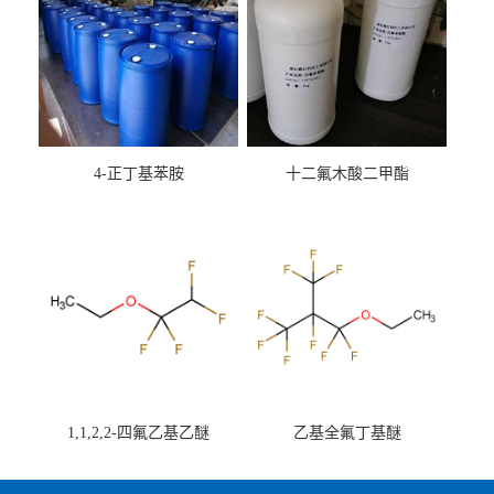
4-正丁基苯胺
十二氟木酸二甲酯
1,1,2,2-四氟乙基乙醚
乙基全氟丁基醚