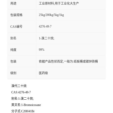
用途
工业原材料,用于工业化大生产
25kg/200kg/5kg/1kg
包装规格
4276-49-7
CAS编号
别名
1-溴二十烷;
99%
纯度
包装
依据产品性状而定,一般为:纸板桶或镀锌铁桶
级别
医药级
溴代二十烷
CAS:4276-49-7
别名:1-溴二十烷;
英文名:1-Bromoicosane
分子式:C20H41Br