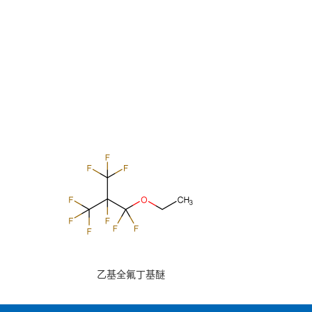
乙基全氟丁基醚