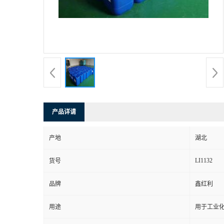
产品详请
产地
湖北
LI1132
货号
品牌
鑫红利
用途
用于工业