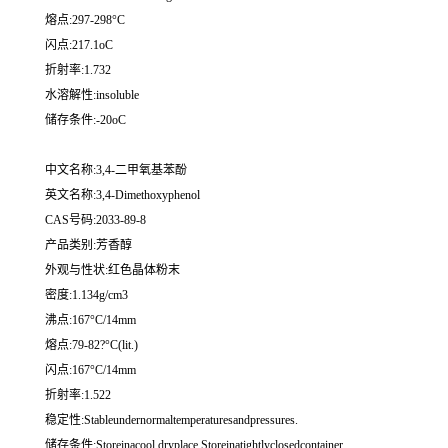
熔点:297-298°C
闪点:217.1oC
折射率:1.732
水溶解性:insoluble
储存条件:-20oC
中文名称:3,4-二甲氧基苯酚
英文名称:3,4-Dimethoxyphenol
CAS号码:2033-89-8
产品类别:芳香醇
外观与性状:红色晶体粉末
密度:1.134g/cm3
沸点:167°C/14mm
熔点:79-82?°C(lit.)
闪点:167°C/14mm
折射率:1.522
稳定性:Stableundernormaltemperaturesandpressures.
储存条件:Storeinacool,dryplace.Storeinatightlyclosedcontainer.