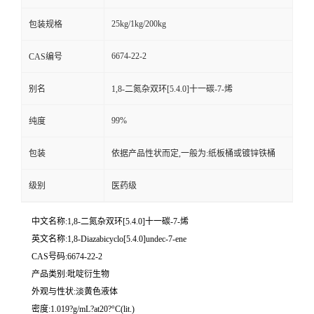
25kg/1kg/200kg
包装规格
6674-22-2
CAS编号
别名
1,8-二氮杂双环[5.4.0]十一碳-7-烯
99%
纯度
包装
依据产品性状而定,一般为:纸板桶或镀锌铁桶
级别
医药级
中文名称:1,8-二氮杂双环[5.4.0]十一碳-7-烯
英文名称:1,8-Diazabicyclo[5.4.0]undec-7-ene
CAS号码:6674-22-2
产品类别:吡啶衍生物
外观与性状:淡黄色液体
密度:1.019?g/mL?at20?°C(lit.)