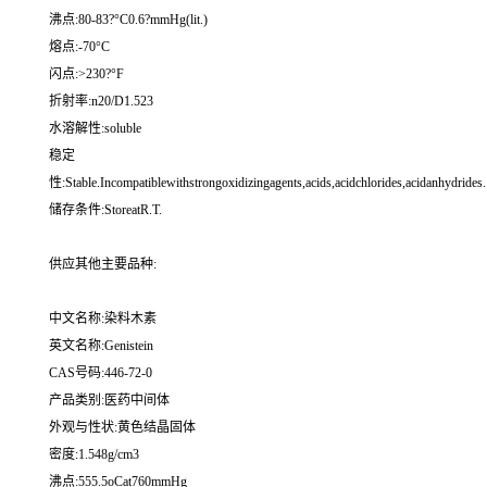
沸点:80-83?°C0.6?mmHg(lit.)
熔点:-70°C
闪点:>230?°F
折射率:n20/D1.523
水溶解性:soluble
稳定
性:Stable.Incompatiblewithstrongoxidizingagents,acids,acidchlorides,acidanhydrides.
储存条件:StoreatR.T.
供应其他主要品种:
中文名称:染料木素
英文名称:Genistein
CAS号码:446-72-0
产品类别:医药中间体
外观与性状:黄色结晶固体
密度:1.548g/cm3
沸点:555.5oCat760mmHg