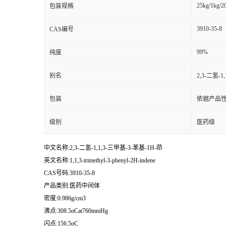
25kg/1kg/2
包装规格
3910-35-8
CAS编号
99%
纯度
别名
2,3-二氢-1
包装
依据产品性
级别
医药级
中文名称:2,3-二氢-1,1,3-三甲基-3-苯基-1H-茚
英文名称:1,1,3-trimethyl-3-phenyl-2H-indene
CAS号码:3910-35-8
产品类别:医药中间体
密度:0.986g/cm3
沸点:308.5oCat760mmHg
闪点:156.5oC