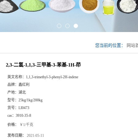
您当前的位置：
网站
基-1H-茚
2,3-二氢-1,1,3-三甲基-3-苯基-1H-茚
英文名称：
1,1,3-trimethyl-3-phenyl-2H-indene
品牌：
鑫红利
产地：
湖北
型号：
25kg/1kg/200kg
货号：
LI0473
cas：
3910-35-8
价格：
￥1/千克
发布日期：
2021-05-11