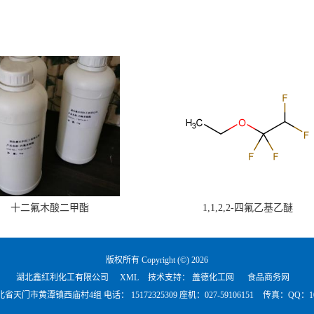
十二氟木酸二甲酯
1,1,2,2-四氟乙基乙醚
版权所有 Copyright (©) 2026
湖北鑫红利化工有限公司
XML
技术支持：
盖德化工网
食品商务网
北省天门市黄潭镇西庙村4组 电话：
15172325309 座机：027-59106151
传真：QQ：101