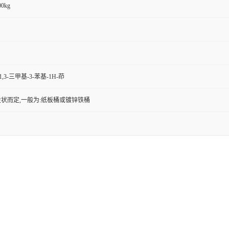
00kg
,1,3-三甲基-3-苯基-1H-茚
状而定,一般为:纸板桶或镀锌铁桶