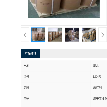
产品详请
产地
湖北
LI0473
货号
品牌
鑫红利
用途
用于工业