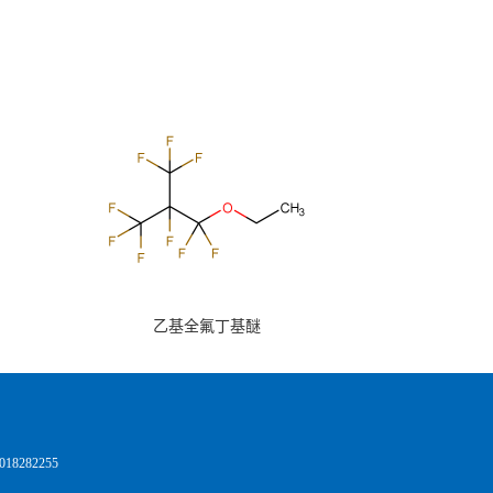
乙基全氟丁基醚
8282255