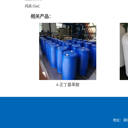
闪点:55oC
相关产品：
4-正丁基苯胺
地址：湖