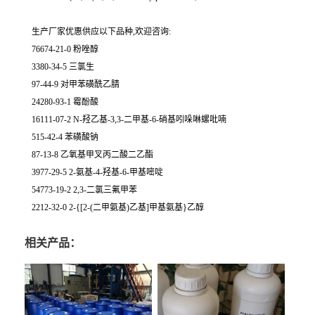
生产厂家优惠供应以下品种,欢迎咨询:
76674-21-0 粉唑醇
3380-34-5 三氯生
97-44-9 对甲苯磺酰乙腈
24280-93-1 霉酚酸
16111-07-2 N-羟乙基-3,3-二甲基-6-硝基吲哚啉螺吡喃
515-42-4 苯磺酸钠
87-13-8 乙氧基甲叉丙二酸二乙酯
3977-29-5 2-氨基-4-羟基-6-甲基嘧啶
54773-19-2 2,3-二氯三氟甲苯
2212-32-0 2-{[2-(二甲氨基)乙基]甲基氨基}乙醇
相关产品：