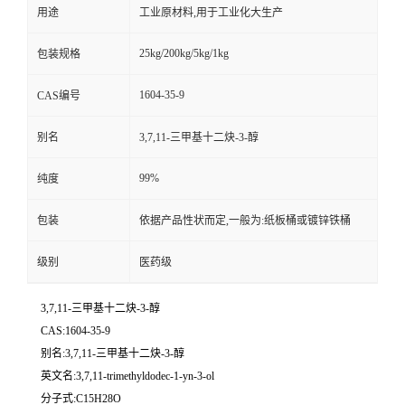
用途
工业原材料,用于工业化大生产
25kg/200kg/5kg/1kg
包装规格
1604-35-9
CAS编号
别名
3,7,11-三甲基十二炔-3-醇
99%
纯度
包装
依据产品性状而定,一般为:纸板桶或镀锌铁桶
级别
医药级
3,7,11-三甲基十二炔-3-醇
CAS:1604-35-9
别名:3,7,11-三甲基十二炔-3-醇
英文名:3,7,11-trimethyldodec-1-yn-3-ol
分子式:C15H28O