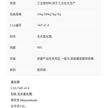
用途
工业原材料,用于工业化大生产
25kg/200kg/5kg/1kg
包装规格
7447-41-8
CAS编号
别名
无水氯化锂;
99%
纯度
包装
依据产品性状而定,一般为:纸板桶或镀锌铁桶
级别
医药级
氯化锂
CAS:7447-41-8
别名:无水氯化锂;
英文名:lithiumchloride
分子式:ClLi