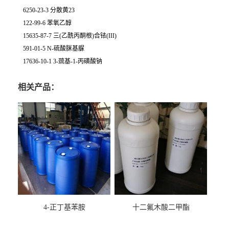
6250-23-3 分散黄23
122-99-6 苯氧乙醇
15635-87-7 三(乙酰丙酮根)合铱(III)
591-01-5 N-硫酸脒基脲
17636-10-1 3-巯基-1-丙磺酸钠
相关产品：
4-正丁基苯胺
十二氟木酸二甲酯