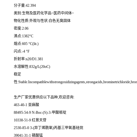
分子量:42.394
类别:生物及医药化学品>医药中间体>
物化性质:外观与性状:白色无臭固体
密度:2.06
沸点:1382°C
熔点:605 °C(lit.)
闪点:-4 °F
折射率:n20/D1.381
水溶解性:832g/L(20oC)
稳定
性:Stable.Incompatiblewithstrongoxidizingagents,strongacids,brominetrichloride,bro
生产厂家优惠供应以下品种,欢迎咨询:
463-40-1 亚麻酸
88495-54-9 N-Boc-(S)-3-甲酸哌啶
10338-51-9 红景天苷
2530-85-0 3-(异丁烯酰氧)丙基三甲氧基硅烷
39041-31-1 磷酸锰