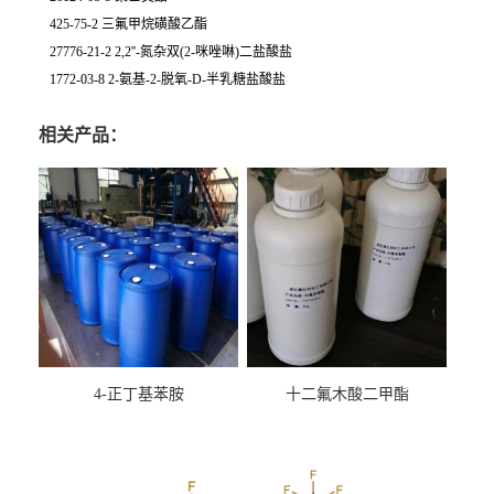
425-75-2 三氟甲烷磺酸乙酯
27776-21-2 2,2''-氮杂双(2-咪唑啉)二盐酸盐
1772-03-8 2-氨基-2-脱氧-D-半乳糖盐酸盐
相关产品：
4-正丁基苯胺
十二氟木酸二甲酯