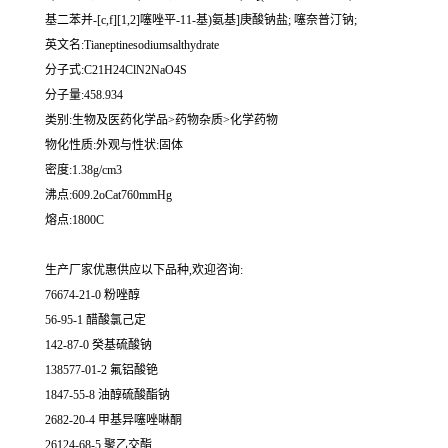
基二苯并-[c,f][1,2]噻唑平-11-基)氨基]庚酸钠盐; 噻奈普汀钠;
英文名:Tianeptinesodiumsalthydrate
分子式:C21H24ClN2NaO4S
分子量:458.934
类别:生物及医药化学品>药物杂质>化学药物
物化性质:外观与性状:固体
密度:1.38g/cm3
沸点:609.2oCat760mmHg
熔点:1800C
生产厂家优惠供应以下品种,欢迎咨询:
76674-21-0 粉唑醇
56-95-1 醋酸氯己定
142-87-0 癸基硫酸钠
138577-01-2 氟铝酸铯
1847-55-8 油醇硫酸酯钠
2682-20-4 甲基异噻唑啉酮
26124-68-5 聚乙交酯