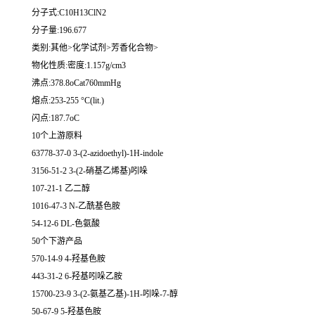
分子式:C10H13ClN2
分子量:196.677
类别:其他>化学试剂>芳香化合物>
物化性质:密度:1.157g/cm3
沸点:378.8oCat760mmHg
熔点:253-255 °C(lit.)
闪点:187.7oC
10个上游原料
63778-37-0 3-(2-azidoethyl)-1H-indole
3156-51-2 3-(2-硝基乙烯基)吲哚
107-21-1 乙二醇
1016-47-3 N-乙酰基色胺
54-12-6 DL-色氨酸
50个下游产品
570-14-9 4-羟基色胺
443-31-2 6-羟基吲哚乙胺
15700-23-9 3-(2-氨基乙基)-1H-吲哚-7-醇
50-67-9 5-羟基色胺