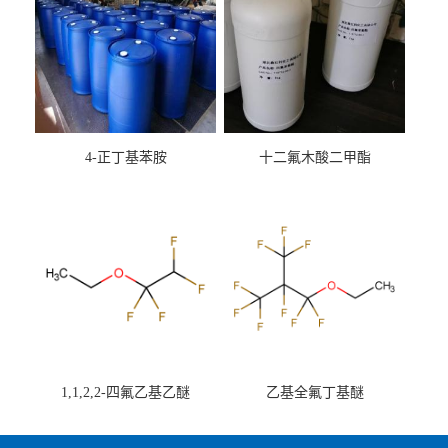
4-正丁基苯胺
十二氟木酸二甲酯
1,1,2,2-四氟乙基乙醚
乙基全氟丁基醚