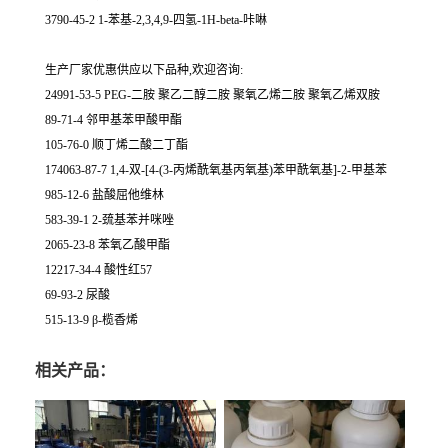
3790-45-2 1-苯基-2,3,4,9-四氢-1H-beta-咔啉
生产厂家优惠供应以下品种,欢迎咨询:
24991-53-5 PEG-二胺 聚乙二醇二胺 聚氧乙烯二胺 聚氧乙烯双胺
89-71-4 邻甲基苯甲酸甲酯
105-76-0 顺丁烯二酸二丁酯
174063-87-7 1,4-双-[4-(3-丙烯酰氧基丙氧基)苯甲酰氧基]-2-甲基苯
985-12-6 盐酸屈他维林
583-39-1 2-巯基苯并咪唑
2065-23-8 苯氧乙酸甲酯
12217-34-4 酸性红57
69-93-2 尿酸
515-13-9 β-榄香烯
相关产品：